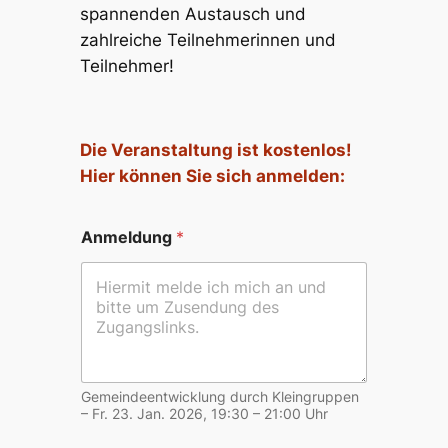
spannenden Austausch und
zahlreiche Teilnehmerinnen und
Teilnehmer!
Die Veranstaltung ist kostenlos!
Hier können Sie sich anmelden:
*
Anmeldung
*
A
n
m
e
l
d
u
n
g
Gemeindeentwicklung durch Kleingruppen
*
– Fr. 23. Jan. 2026, 19:30 – 21:00 Uhr